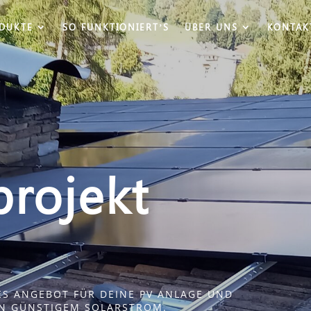
DUKTE
SO FUNKTIONIERT’S
ÜBER UNS
KONTAK
projekt
HES ANGEBOT FÜR DEINE PV ANLAGE UND
ON GÜNSTIGEM SOLARSTROM.